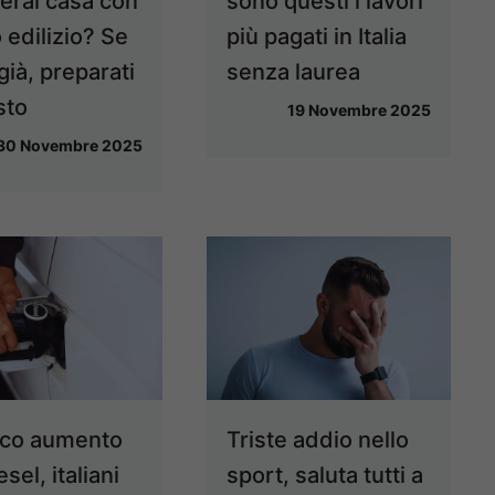
terai casa con
sono questi i lavori
 edilizio? Se
più pagati in Italia
 già, preparati
senza laurea
sto
19 Novembre 2025
30 Novembre 2025
ico aumento
Triste addio nello
esel, italiani
sport, saluta tutti a