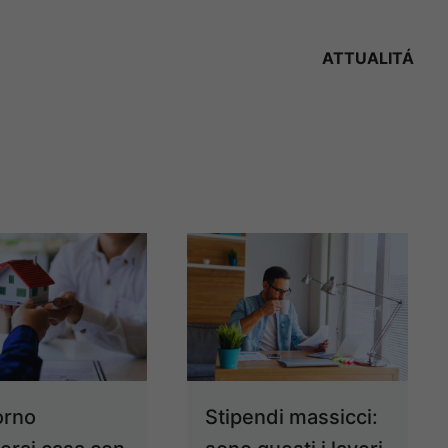
ATTUALITÁ
orno
Stipendi massicci: