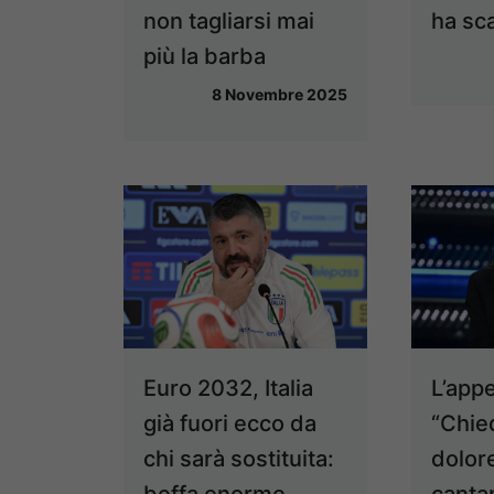
non tagliarsi mai
ha s
più la barba
8 Novembre 2025
Euro 2032, Italia
L’appe
già fuori ecco da
“Chied
chi sarà sostituita:
dolore
beffa enorme
canta