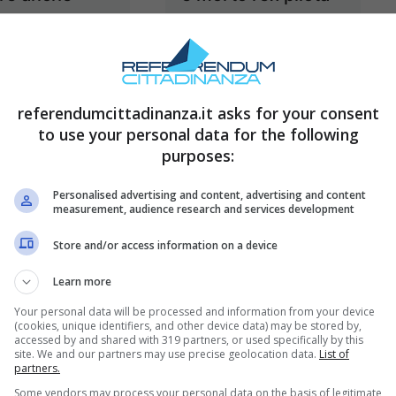
i: mai vista
di Formula 1
tanta potenza
11 Novembre 2025
11 Novembre 2025
referendumcittadinanza.it asks for your consent
to use your personal data for the following
purposes:
Personalised advertising and content, advertising and content
measurement, audience research and services development
Store and/or access information on a device
Learn more
Your personal data will be processed and information from your device
ovo difensore
Aurelio De
(cookies, unique identifiers, and other device data) may be stored by,
accessed by and shared with 319 partners, or used specifically by this
ta nerazzurro
Laurentiis mette
site. We and our partners may use precise geolocation data.
List of
partners.
naio: solo 8
tutti a tacere: colpo
Some vendors may process your personal data on the basis of legitimate