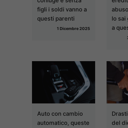
coniuge e senza
eredi
figli i soldi vanno a
abuso
questi parenti
lo sai
a que
1 Dicembre 2025
Auto con cambio
Drast
automatico, queste
del di