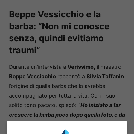
Beppe Vessicchio e la
barba: “Non mi conosce
senza, quindi evitiamo
traumi”
Durante un’intervista a
Verissimo,
il maestro
Beppe Vessicchio
raccontò a
Silvia Toffanin
l’origine di quella barba che lo avrebbe
accompagnato per tutta la vita. Con il suo
solito tono pacato, spiegò:
“Ho iniziato a far
crescere la barba poco dopo quella foto, e da
allora non l’ho più tagliata. Nemmeno mia
moglie Enrica mi ha mai visto senza.”