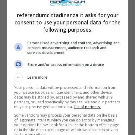
referendumcittadinanza.it asks for your
consent to use your personal data for the
following purposes:
Personalised advertising and content, advertising and
content measurement, audience research and
services development
Store and/or access information on a device
Learn more
Your personal data will be processed and information from
your device (cookies, unique identifiers, and other device
Beppe Vessicchio e la barba: “Non mi conosce senza, quindi
data) may be stored by, accessed by and shared with 319
partners, or used specifically by this site. We and our partners
evitiamo traumi” (ANSA) referendumcittadinanza.it
may use precise geolocation data.
List of partners.
Some vendors may process your personal data on the basis
Con una punta di ironia aggiunse:
“
Non mi
of legitimate interest, which you can object to by managing
your options below. Look for a link at the bottom of this page
conosce senza, quindi evitiamo traumi
. C’è
or in the site menu to manage or withdraw consent in privacy
and cookie settings.