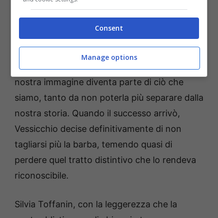
stato un momento in cui presentarmi a casa
senza barba, mi avrebbero visto come un
Consent
estraneo.”
Manage options
Era un modo garbato per dire che, a volte, la
nostra immagine diventa parte di ciò che
siamo, tanto da non poterla più separare dalla
nostra storia. Quando il successo arrivò,
Vessicchio decise definitivamente di non
tagliarsi più la barba, temendo quasi di
perdere quel tratto distintivo che lo rendeva
riconoscibile.
Silvia Toffanin, con la leggerezza che la