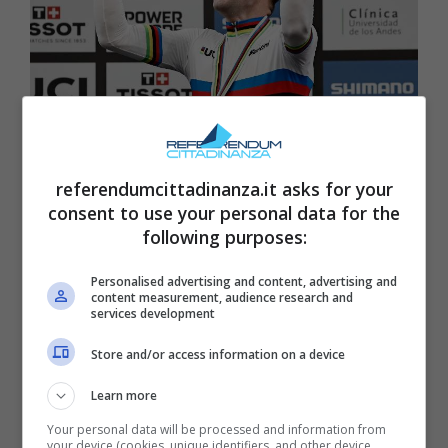
Elia Viviani si ritira: addio a un protagonista tra pista e
referendumcittadinanza.it asks for your
strada (ANSA) referendumcittadinanza.it
consent to use your personal data for the
following purposes:
Sulla strada, Viviani ha costruito un
palmarès
da sprinter di prima fascia
: vittorie di tappa al
Personalised advertising and content, advertising and
content measurement, audience research and
Giro d’Italia, alla Vuelta a España e al Tour de
services development
France, con il valore aggiunto della
maglia
Store and/or access information on a device
ciclamino
conquistata al Giro 2018, simbolo
Learn more
di una continuità impressionante durante tre
Your personal data will be processed and information from
settimane di corsa. Non è solo l’elenco dei
your device (cookies, unique identifiers, and other device