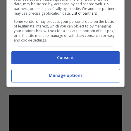
data) may be stored by, accessed by and shared with 319
successi a spiegare la sua statura, ma la
partners, or used specifically by this site. We and our partners
may use precise geolocation data.
List of partners.
qualità con cui li ha ottenuti
: lettura
Some vendors may process your personal data on the basis
impeccabile delle volate, capacità di tenere la
of legitimate interest, which you can object to by managing
your options below. Look for a link at the bottom of this page
posizione, freddezza nelle caotiche fasi finali,
or in the site menu to manage or withdraw consent in privacy
and cookie settings.
affiatamento con i treni dei compagni. In un
ciclismo che cambia rapidamente, Viviani è
Consent
stato un punto di riferimento, un interprete
capace di aggiornare il proprio repertorio
Manage options
rimanendo competitivo su più fronti.