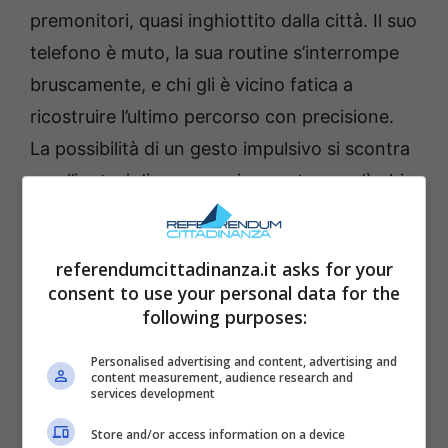
premonitori, quasi inghiottito dalla città. Il suo
telefono è muto, la sua routine s’interrompe
bruscamente, e chi gli è vicino fatica a
ricostruire l’ultimo percorso con precisione.
La possibilità di un gesto impulsivo si scontra
con l’ipotesi di una pressione esterna: c’è chi
teme ritorsioni, chi sospetta un ricatto, chi,
più romanticamente, immagina una fuga per
referendumcittadinanza.it asks for your
amore. In ogni caso, la sparizione di Gianluca
consent to use your personal data for the
diventa il detonatore di nuove alleanze e
following purposes:
vecchi contrasti.
Personalised advertising and content, advertising and
content measurement, audience research and
services development
Store and/or access information on a device