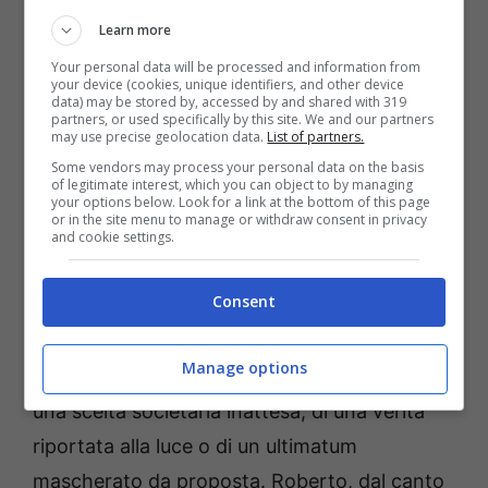
Learn more
Your personal data will be processed and information from
your device (cookies, unique identifiers, and other device
data) may be stored by, accessed by and shared with 319
partners, or used specifically by this site. We and our partners
may use precise geolocation data.
List of partners.
Some vendors may process your personal data on the basis
of legitimate interest, which you can object to by managing
Un Posto al Sole, anticipazioni: Gianluca scompare nel nulla
your options below. Look for a link at the bottom of this page
(RaiPlay) referendumcittadinanza.it
or in the site menu to manage or withdraw consent in privacy
and cookie settings.
Il cerchio delle responsabilità si allarga e
Consent
arriva a sfiorare i
Cantieri
: qui Marina muove
la sua pedina più audace per mettere Ferri
Manage options
con le spalle al muro. Potrebbe trattarsi di
una scelta societaria inattesa, di una verità
riportata alla luce o di un ultimatum
mascherato da proposta. Roberto, dal canto