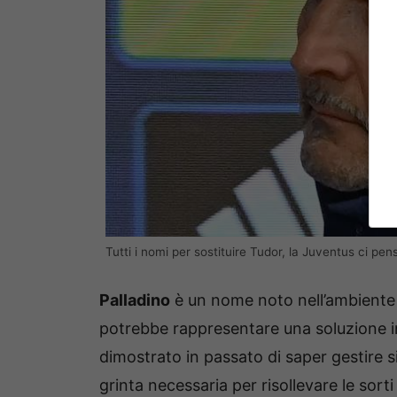
Tutti i nomi per sostituire Tudor, la Juventus ci pe
Palladino
è un nome noto nell’ambiente j
potrebbe rappresentare una soluzione int
dimostrato in passato di saper gestire 
grinta necessaria per risollevare le sorti