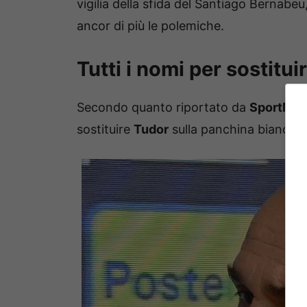
vigilia della sfida del Santiago Bernab
ancor di più le polemiche.
Tutti i nomi per sostitu
Secondo quanto riportato da
SportMed
sostituire
Tudor
sulla panchina biancon