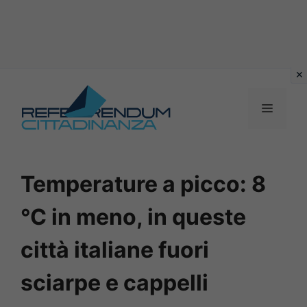
Vai
al
MENU
contenuto
Temperature a picco: 8
°C in meno, in queste
città italiane fuori
sciarpe e cappelli