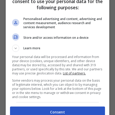
consent to use your personal data for the
following purposes:
Personalised advertising and content, advertising and
content measurement, audience research and
services development
Store and/or access information on a device
Learn more
Anticipazioni turche, Segreti di famiglia: il colpo di scena
Your personal data will be processed and information from
your device (cookies, unique identifiers, and other device
che cambia tutto (Infinity) referendumcittadinanza.it
data) may be stored by, accessed by and shared with 319
partners, or used specifically by this site. We and our partners
may use precise geolocation data.
List of partners.
Cosa significa questo per gli equilibri di
Some vendors may process your personal data on the basis
Segreti di famiglia
? Il vuoto lasciato da
Metin
of legitimate interest, which you can object to by managing
your options below. Look for a link at the bottom of this page
potrebbe spalancare porte inaspettate: verità
or in the site menu to manage or withdraw consent in privacy
and cookie settings.
trattenute, promesse non mantenute, scelte
che ora dovranno essere affrontate senza più
Consent