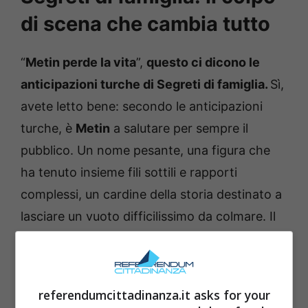
di scena che cambia tutto
“
Metin perde la vita
”,
questo ci dicono le
anticipazioni turche di Segreti di famiglia.
Sì,
avete letto bene: secondo le anticipazioni
turche, è
Metin
a salutare per sempre il
pubblico. Un nome pesante, una figura che
ha tenuto insieme fili sottili e rapporti
complessi, un cardine della storia destinato a
lasciare un vuoto difficilissimo da colmare. Il
suo addio è il cuore del tragico epilogo di cui
si parla da giorni.
referendumcittadinanza.it asks for your