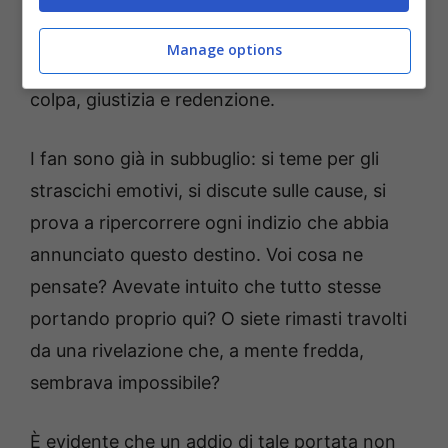
scudi. Ci si chiede se questo evento possa
cambiare per sempre gli assetti tra i
Manage options
personaggi e il modo in cui si percepiscono
colpa, giustizia e redenzione.
I fan sono già in subbuglio: si teme per gli
strascichi emotivi, si discute sulle cause, si
prova a ripercorrere ogni indizio che abbia
annunciato questo destino. Voi cosa ne
pensate? Avevate intuito che tutto stesse
portando proprio qui? O siete rimasti travolti
da una rivelazione che, a mente fredda,
sembrava impossibile?
È evidente che un addio di tale portata non