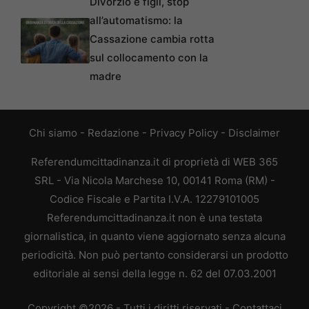
Divorzio e figli, stop
all’automatismo: la
Cassazione cambia rotta
sul collocamento con la
madre
Chi siamo
-
Redazione
-
Privacy Policy
-
Disclaimer
Referendumcittadinanza.it di proprietà di WEB 365
SRL - Via Nicola Marchese 10, 00141 Roma (RM) -
Codice Fiscale e Partita I.V.A. 12279101005
Referendumcittadinanza.it non è una testata
giornalistica, in quanto viene aggiornato senza alcuna
periodicità. Non può pertanto considerarsi un prodotto
editoriale ai sensi della legge n. 62 del 07.03.2001
Copyright ©2026 - Tutti i diritti riservati -
Contattaci