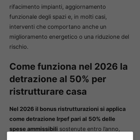
rifacimento impianti, aggiornamento
funzionale degli spazi e, in molti casi,
interventi che comportano anche un
miglioramento energetico o una riduzione del
rischio.
Come funziona nel 2026 la
detrazione al 50% per
ristrutturare casa
Nel 2026 il bonus ristrutturazioni si applica
come detrazione Irpef pari al
50% delle
spese ammissibili
sostenute entro l’anno,
ripartita in quote annuali di pari importo