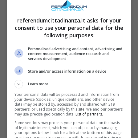
lungo un arco temporale standard.
L’agevolazione è destinata alle persone
referendumcittadinanza.it asks for your
consent to use your personal data for the
fisiche soggette a Irpef e riguarda immobili a
following purposes:
uso abitativo. Possono beneficiarne
proprietari, nudi proprietari, usufruttuari,
Personalised advertising and content, advertising and
content measurement, audience research and
inquilini e comodatari, così come i familiari
services development
conviventi che sostengano la spesa e
Store and/or access information on a device
risultino intestatari delle fatture.
Learn more
Your personal data will be processed and information from
your device (cookies, unique identifiers, and other device
data) may be stored by, accessed by and shared with 319
partners, or used specifically by this site. We and our partners
may use precise geolocation data.
List of partners.
Some vendors may process your personal data on the basis
of legitimate interest, which you can object to by managing
your options below. Look for a link at the bottom of this page
or in the site menu to manage or withdraw consent in privacy