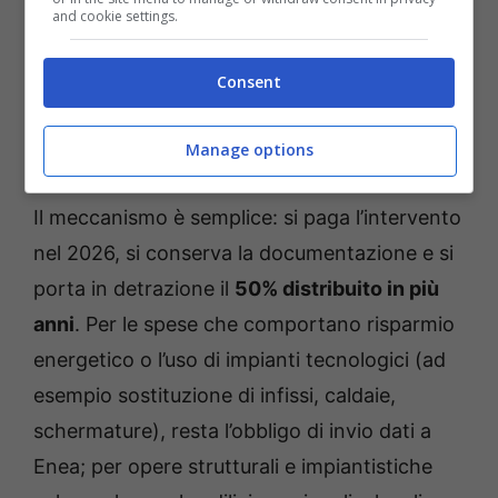
and cookie settings.
Consent
Come funziona nel 2026 la detrazione al 50% per
Manage options
ristrutturare casa (referendumcittadinanza.it)
Il meccanismo è semplice: si paga l’intervento
nel 2026, si conserva la documentazione e si
porta in detrazione il
50% distribuito in più
anni
. Per le spese che comportano risparmio
energetico o l’uso di impianti tecnologici (ad
esempio sostituzione di infissi, caldaie,
schermature), resta l’obbligo di invio dati a
Enea; per opere strutturali e impiantistiche