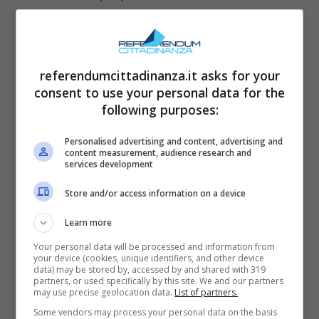
riferimento del tributo, ossia, in termini
pratici, su chi risulta intestatario sul finire del
periodo utile al pagamento della rata. Ne
referendumcittadinanza.it asks for your
discende una conseguenza spesso
consent to use your personal data for the
trascurata: se vendi l’auto prima della
following purposes:
scadenza utile al pagamento del bollo, il
Personalised advertising and content, advertising and
nuovo proprietario sarà tenuto a versarlo per
content measurement, audience research and
services development
l’annualità successiva; se hai già pagato il
Store and/or access information on a device
bollo e vendi a metà periodo, non hai diritto a
rimborso per i mesi “non goduti”. La tassa
Learn more
non si “spalma” tra venditore e acquirente,
Your personal data will be processed and information from
your device (cookies, unique identifiers, and other device
salvo diverso accordo privato che resta però
data) may be stored by, accessed by and shared with 319
partners, or used specifically by this site. We and our partners
estraneo agli obblighi fiscali verso la Regione.
may use precise geolocation data.
List of partners.
Some vendors may process your personal data on the basis