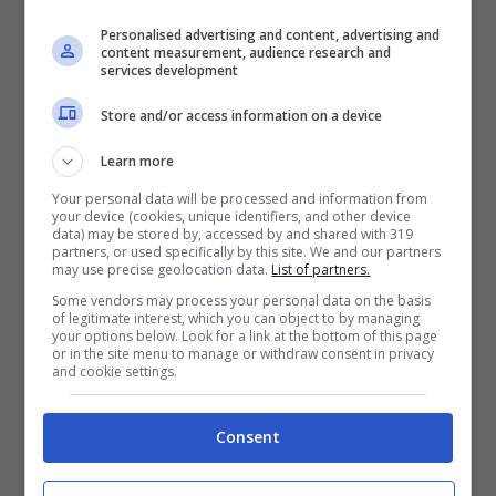
Personalised advertising and content, advertising and
content measurement, audience research and
services development
Store and/or access information on a device
Learn more
È Christian Pulisic: stop più lungo del previsto (ANSA)
ReferendumCittadinanza.it
Your personal data will be processed and information from
your device (cookies, unique identifiers, and other device
data) may be stored by, accessed by and shared with 319
In altre parole: niente rientro-lampo, ma un
partners, or used specifically by this site. We and our partners
may use precise geolocation data.
List of partners.
percorso scandito da prudenza e step
Some vendors may process your personal data on the basis
of legitimate interest, which you can object to by managing
progressivi.
Per Max Allegri è una perdita
your options below. Look for a link at the bottom of this page
or in the site menu to manage or withdraw consent in privacy
pesante: Pulisic era tra i riferimenti offensivi
and cookie settings.
più continui,
sia per qualità nell’uno contro
uno sia per letture senza palla. In questo
Consent
momento, il tecnico rossonero perde un