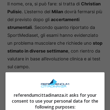
Il nome, ora, si può fare: si tratta di
Christian
Pulisic
. L’esterno del
Milan
dovrà fermarsi più
del previsto dopo gli
accertamenti
strumentali
. Secondo quanto riportato da
SportMediaset, gli esami hanno evidenziato
un problema muscolare che richiede uno
stop
stimato in diverse settimane
, con rientro da
valutare in base all’evoluzione clinica e ai test
sul campo.
referendumcittadinanza.it asks for your
consent to use your personal data for the
following purposes: