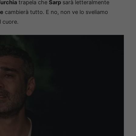
Turchia
trapela che
Sarp
sarà letteralmente
le
cambierà tutto. E no, non ve lo sveliamo
l cuore.