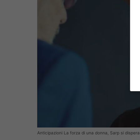
Anticipazioni La forza di una donna, Sarp si dispe