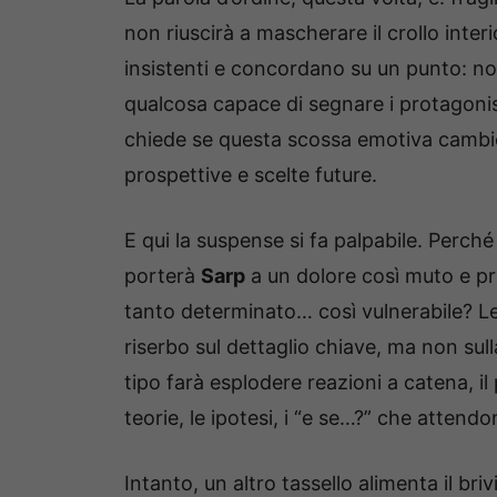
non riuscirà a mascherare il crollo inter
insistenti e concordano su un punto: no
qualcosa capace di segnare i protagonisti
chiede se questa scossa emotiva cambier
prospettive e scelte future.
E qui la suspense si fa palpabile. Perché
porterà
Sarp
a un dolore così muto e p
tanto determinato… così vulnerabile? L
riserbo sul dettaglio chiave, ma non sul
tipo farà esplodere reazioni a catena, il 
teorie, le ipotesi, i “e se…?” che atten
Intanto, un altro tassello alimenta il bri