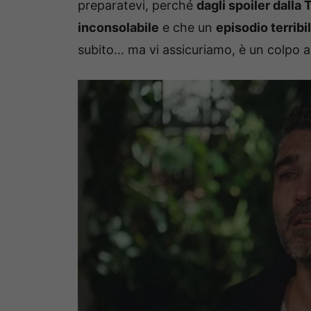
preparatevi, perché
dagli spoiler dalla 
inconsolabile
e che un
episodio terribi
subito… ma vi assicuriamo, è un colpo a