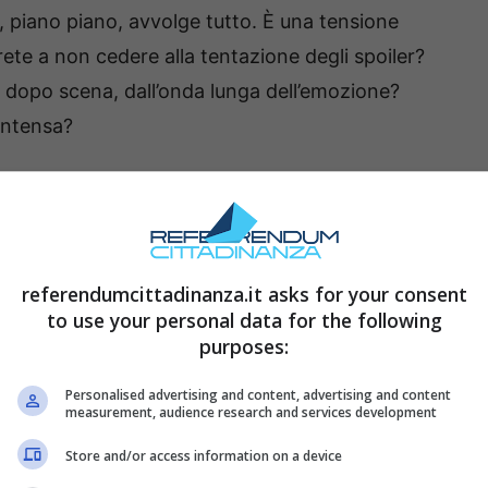
, piano piano, avvolge tutto. È una tensione
cirete a non cedere alla tentazione degli spoiler?
a dopo scena, dall’onda lunga dell’emozione?
 intensa?
i una donna, Sarp si dispera:
ceduto
referendumcittadinanza.it asks for your consent
oni de La forza di una donna:
secondo gli spoiler
to use your personal data for the following
he
Doruk
sia deceduto
. Una convinzione
purposes:
bbatte e lo lascia
inconsolabile
. È questo il
Personalised advertising and content, advertising and content
a vicenda: l’idea di una perdita insopportabile,
measurement, audience research and services development
lare ogni certezza.
Store and/or access information on a device