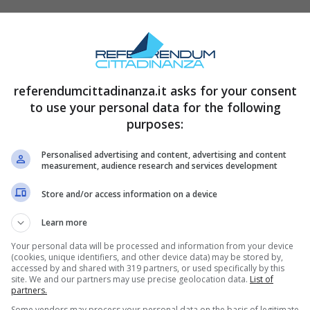
sa delle ultime ore: secondo le ipotesi rilanciate
 Paradiso delle Signore in bilico sarebbe proprio
ia
l’intenzione di
voler lasciare Milano
. Lo
pposizioni, dunque tutto va letto rigorosamente
referendumcittadinanza.it asks for your consent
to use your personal data for the following
 ufficiale, ma l’ipotesi è così potente da
purposes:
Personalised advertising and content, advertising and content
measurement, audience research and services development
Store and/or access information on a device
Learn more
Your personal data will be processed and information from your device
(cookies, unique identifiers, and other device data) may be stored by,
accessed by and shared with 319 partners, or used specifically by this
site. We and our partners may use precise geolocation data.
List of
partners.
Some vendors may process your personal data on the basis of legitimate