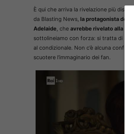
È qui che arriva la rivelazione più discus
da Blasting News,
la protagonista de Il
Adelaide
, che
avrebbe rivelato alla figl
sottolineiamo con forza: si tratta di su
al condizionale. Non c’è alcuna conferma
scuotere l’immaginario dei fan.