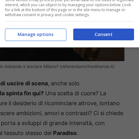
interest, which you can object to by managing your options below. Look
for a link at the bottom of this page or in the site menu to manage or
withdraw consent in privacy and cookie settings.
Manage options
Consent
rio Adelaide a lasciare Milano? (referendumcittadinanza.it)
di
uscire di scena
, anche solo
a spinta fin qui?
Una scelta di cuore? La
 il desiderio di ricominciare altrove, lontano
rescere ambizioni, amori e contrasti? Ci si chiede
porta a sviluppi di grande intensità, con
ul tessuto stesso del
Paradiso
.