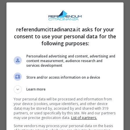
serie tanto amata dal pubblico.
Nel
frattempo, gli studenti della 5B si avvicinano
alla maturità, un momento di scelte decisive
referendumcittadinanza.it asks for your
per il loro futuro.
Le tensioni sentimentali non
consent to use your personal data for the
mancano, con l’ex di Nina che torna a far
following purposes:
vacillare le certezze di Manuel (Damiano
Personalised advertising and content, advertising and
Gavino), personaggio già noto per le sue
content measurement, audience research and
services development
responsabilità e fragilità. La serie continua a
Store and/or access information on a device
esplorare queste dinamiche con la sensibilità
che la contraddistingue.
Learn more
Your personal data will be processed and information from
your device (cookies, unique identifiers, and other device
Il liceo Leonardo da Vinci si arricchisce di
data) may be stored by, accessed by and shared with 319
partners, or used specifically by this site. We and our partners
nuove figure sia tra il personale che tra gli
may use precise geolocation data.
List of partners.
studenti. L’arrivo della nuova preside, Irene, e
Some vendors may process your personal data on the basis