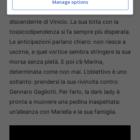
Manage options
Intanto, su un binario parallelo corre la spirale
discendente di Vinicio. La sua lotta con la
tossicodipendenza si fa sempre più disperata.
Le anticipazioni parlano chiaro: non riesce a
uscirne, e quel vortice sembra stringere la sua
morsa senza pietà. E poi c’è Marina,
determinata come non mai. L’obiettivo è uno
soltanto: prendersi la sua rivincita contro
Gennaro Gagliotti. Per farlo, la dark lady è
pronta a muovere una pedina inaspettata:
un’alleanza con Mariella e la sua famiglia.