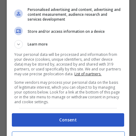
senza più esitazioni. Non un sussurro, ma una
Personalised advertising and content, advertising and
dichiarazione che potrebbe cambiare equilibri
content measurement, audience research and
services development
e destini. Come reagisce Rosa? Le
Store and/or access information on a device
anticipazioni indicano che resterà sorpresa
dalle sue parole e capirà che questa volta
Learn more
Damiano sta facendo sul serio.
Una presa di
Your personal data will be processed and information from
your device (cookies, unique identifiers, and other device
coscienza che non lascia indifferenti e che
data) may be stored by, accessed by and shared with 319
partners, or used specifically by this site. We and our partners
fa esplodere il cuore dei fan: questo
may use precise geolocation data.
List of partners.
potrebbe essere l’inizio di una nuova strada,
Some vendors may process your personal data on the basis
of legitimate interest, which you can object to by managing
o l’ennesima prova da superare.
Ci si chiede
your options below. Look for a link at the bottom of this page
or in the site menu to manage or withdraw consent in privacy
se questa verità inciderà anche sui rapporti
and cookie settings.
con Clara. Le dinamiche affettive si
complicheranno? O troveranno finalmente
Consent
una forma più onesta?