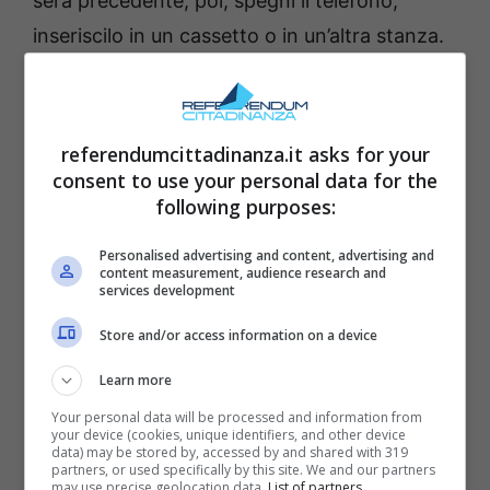
sera precedente, poi, spegni il telefono,
inseriscilo in un cassetto o in un’altra stanza.
Niente carica vicino al letto. Disattiva anche
tablet e PC. Prepara la sveglia tradizionale e
un libro sul comodino. Respira: questo è
referendumcittadinanza.it asks for your
l’impegno con te stesso.
consent to use your personal data for the
following purposes:
Ed ecco poi come procedere nelle 24 ore
Personalised advertising and content, advertising and
vere e proprie di detox digitale:
content measurement, audience research and
services development
Store and/or access information on a device
Mattina (6:00–9:00) — 3 ore: svegliati
con la sveglia analogica. Fai colazione
Learn more
in silenzio, magari scrivendo tre righe
Your personal data will be processed and information from
your device (cookies, unique identifiers, and other device
su un quaderno. Fai stretching o 15
data) may be stored by, accessed by and shared with 319
partners, or used specifically by this site. We and our partners
minuti di yoga leggero. Leggi qualche
may use precise geolocation data.
List of partners.