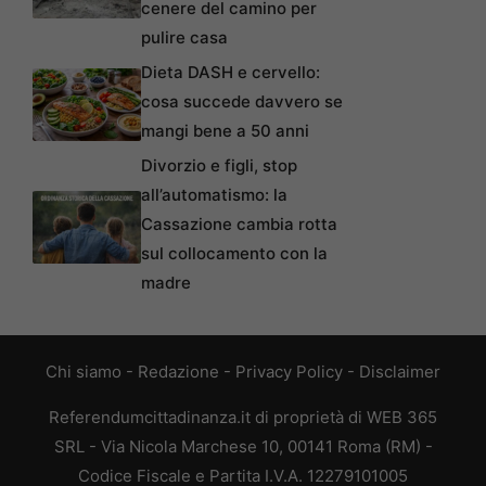
cenere del camino per
pulire casa
Dieta DASH e cervello:
cosa succede davvero se
mangi bene a 50 anni
Divorzio e figli, stop
all’automatismo: la
Cassazione cambia rotta
sul collocamento con la
madre
Chi siamo
-
Redazione
-
Privacy Policy
-
Disclaimer
Referendumcittadinanza.it di proprietà di WEB 365
SRL - Via Nicola Marchese 10, 00141 Roma (RM) -
Codice Fiscale e Partita I.V.A. 12279101005