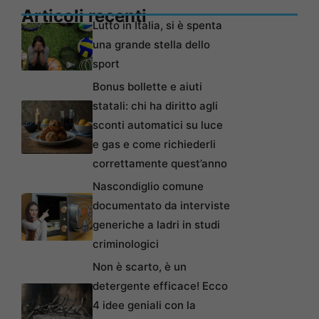
Articoli recenti
Lutto in Italia, si è spenta
una grande stella dello
sport
Bonus bollette e aiuti
statali: chi ha diritto agli
sconti automatici su luce
e gas e come richiederli
correttamente quest’anno
Nascondiglio comune
documentato da interviste
generiche a ladri in studi
criminologici
Non è scarto, è un
detergente efficace! Ecco
4 idee geniali con la