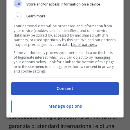
Store and/or access information on a device
tormentoni, ritualità, e una liturgia televisiva
replicabile e sempre fresca.
Learn more
Your personal data will be processed and information from
your device (cookies, unique identifiers, and other device
Il progetto, nella sua precedente incubazione
data) may be stored by, accessed by and shared with 319
partners, or used specifically by this site. We and our partners
in Rai, aveva perfino un’identità di
may use precise geolocation data.
List of partners.
conduzione in via di definizione e una
Some vendors may process your personal data on the basis
of legitimate interest, which you can object to by managing
collocazione d’elezione in prime time. Ora lo
your options below. Look for a link at the bottom of this page
or in the site menu to manage or withdraw consent in privacy
scenario cambia: la casa naturale del ritorno
and cookie settings.
diventa Mediaset, con Canale 5 pronta a
Consent
farne un tassello centrale della propria
offerta. Restano da sciogliere, al momento, i
Manage options
nodi su cast e orari, mentre appare
consolidata la regia produttiva di Fremantle,
garanzia di standard internazionali e di una