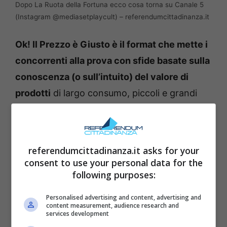
Dopo La Ruota della Fortuna ecco cosa torna su Canale 5
(Instagram @mediasetplaycult) – referendumcittadinanza.it
Ok! Il Prezzo è Giusto è il format che mette i
concorrenti alla prova con sfide basate sulla
conoscenza (o sull’intuito) del valore di
prodotti
di largo consumo, piccoli e grandi
beni, elettrodomestici, accessori per la casa,
automobili e sogni “di vetrina”. Il cuore dello
show è il confronto con il prezzo giusto: si
referendumcittadinanza.it asks for your
procede tra giochi iconici, rilanci, scarti
consent to use your personal data for the
minimi che fanno la differenza e una vetrina
following purposes:
finale che resta uno dei momenti più attesi
Personalised advertising and content, advertising and
dal pubblico. Un impianto semplice ma
content measurement, audience research and
services development
irresistibile, che negli anni ha costruito