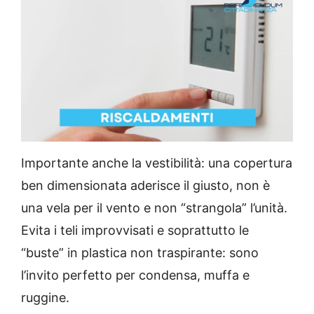
L
M
o
u
a
t
d
e
Importante anche la vestibilità: una copertura
e
d
:
ben dimensionata aderisce il giusto, non è
4
2
.
8
una vela per il vento e non “strangola” l’unità.
8
%
Evita i teli improvvisati e soprattutto le
“buste” in plastica non traspirante: sono
l’invito perfetto per condensa, muffa e
ruggine.