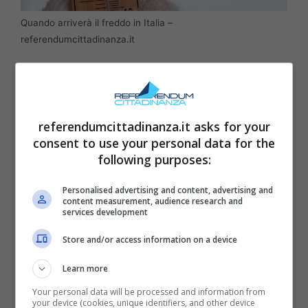
Quando arriverà il freddo in Italia –
referendumcittadinanza.it
Al Nord e lungo parte del Tirreno però l’idillio
ha una sfumatura grigio-perla: nebbie e nubi
basse tra Liguria, Toscana e in Pianura
referendumcittadinanza.it asks for your
consent to use your personal data for the
Padana, con qualche episodio di pioviggine
following purposes:
sui litorali. In montagna, su Alpi e Prealpi, sole
generoso e clima insolitamente mite per il
Personalised advertising and content, advertising and
content measurement, audience research and
periodo. Non c’è magia: la cupola
services development
anticiclonica, spiegano i principali centri di
Store and/or access information on a device
calcolo internazionali (ECMWF, GFS), blocca
Learn more
le perturbazioni atlantiche e tiene lontane le
Your personal data will be processed and information from
correnti fredde del Nord Europa.
your device (cookies, unique identifiers, and other device