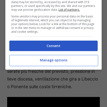
data) may be stored by, accessed by and shared with 319
partners, or used specifically by this site. We and our partners
may use precise geolocation data.
List of partners.
Il nodo è che queste Novembrate hanno un
Some vendors may process your personal data on the basis
timer.
A ridosso del fine settimana, i modelli
of legitimate interest, which you can object to by managing
your options below. Look for a link at the bottom of this page
convergono su un cambio di circolazione:
or in the site menu to manage or withdraw consent in privacy
and cookie settings.
arrivano le correnti atlantiche, più umide e
instabili, con il conseguente ritorno di piogge
Consent
diffuse e di un calo termico generalizzato.
Prima di vedere la pioggia, potresti notare
Manage options
segnali in città: nubi alte che velano il sole,
serate più fresche del previsto, pressione in
lieve discesa, ventilazione che gira a Libeccio
o Ponente sulle coste tirreniche.