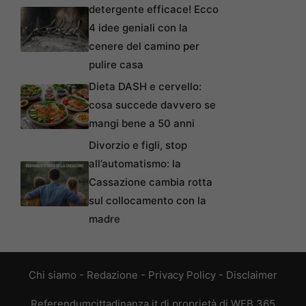
detergente efficace! Ecco
4 idee geniali con la
cenere del camino per
pulire casa
Dieta DASH e cervello:
cosa succede davvero se
mangi bene a 50 anni
Divorzio e figli, stop
all’automatismo: la
Cassazione cambia rotta
sul collocamento con la
madre
Chi siamo
-
Redazione
-
Privacy Policy
-
Disclaimer
Referendumcittadinanza.it di proprietà di WEB 365