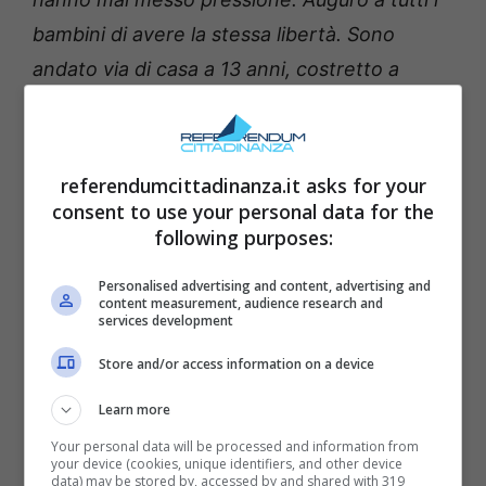
bambini di avere la stessa libertà. Sono
andato via di casa a 13 anni, costretto a
crescere velocemente: ho imparato da solo a
fare la lavanderia, a cucinare, a fare la spesa.
Per un genitore lasciare andare un figlio così
referendumcittadinanza.it asks for your
presto non è facile. Ci siamo persi molte
consent to use your personal data for the
following purposes:
cose che sto cercando di recuperare
”.
Personalised advertising and content, advertising and
content measurement, audience research and
Parole che fanno pensare. Libertà, fiducia,
services development
sacrificio. E allora la domanda è inevitabile: è
Store and/or access information on a device
qui che nasce il suo “ghiaccio bollente”? La
forza delle lingue (e delle montagne). A Val
Learn more
Fiscalina, l’aria è fresca e le identità si
Your personal data will be processed and information from
your device (cookies, unique identifiers, and other device
intrecciano. Crescere in una zona bilingue
data) may be stored by, accessed by and shared with 319