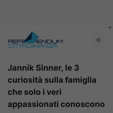
Vai
al
MENU
contenuto
Jannik Sinner, le 3
curiosità sulla famiglia
che solo i veri
appassionati conoscono