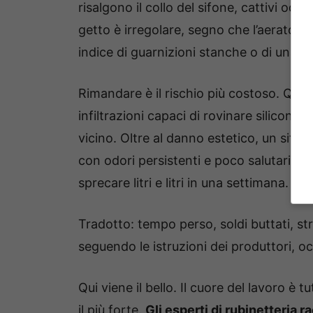
risalgono il collo del sifone, cattivi odori
getto è irregolare, segno che l’aeratore è
indice di guarnizioni stanche o di una c
Rimandare è il rischio più costoso. Que
infiltrazioni capaci di rovinare silicone, 
vicino. Oltre al danno estetico, un sifon
con odori persistenti e poco salutari. E 
sprecare litri e litri in una settimana.
Tradotto: tempo perso, soldi buttati, st
seguendo le istruzioni dei produttori, 
Qui viene il bello. Il cuore del lavoro è 
il più forte.
Gli esperti di rubinetteria