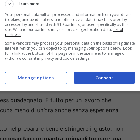
 che arrivano dal foro della piletta. A volte il
Learn more
 intasato; altre, il rubinetto suda alla base,
Your personal data will be processed and information from your device
(cookies, unique identifiers, and other device data) may be stored by,
artuccia ceramica da sostituire.
accessed by and shared with 319 partners, or used specifically by this
site. We and our partners may use precise geolocation data.
List of
partners.
lle gocce “innocue” possono trasformarsi in
Some vendors may process your personal data on the basis of legitimate
interest, which you can object to by managing your options below. Look
legno del mobile, fughe e – peggio – il soffitto del
for a link at the bottom of this page or in the site menu to manage or
withdraw consent in privacy and cookie settings.
e mal regolato lascia passare i gas di scarico,
poi c’è la bolletta: un rubinetto che perde può
Manage options
Consent
ress guadagnato. E tutto per un lavoro che,
occupa meno di un’ora anche senza esperienza.
tutto nel preparare bene e stringere il giusto, non
 raccomandano un mantra: prima di toccare una