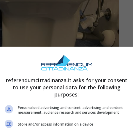
referendumcittadinanza.it asks for your consent
to use your personal data for the following
purposes:
Personalised advertising and content, advertising and content
come nuovo – referendumcittadinanza.it
measurement, audience research and services development
Store and/or access information on a device
i di calcare sotto il rubinetto, goccioline che