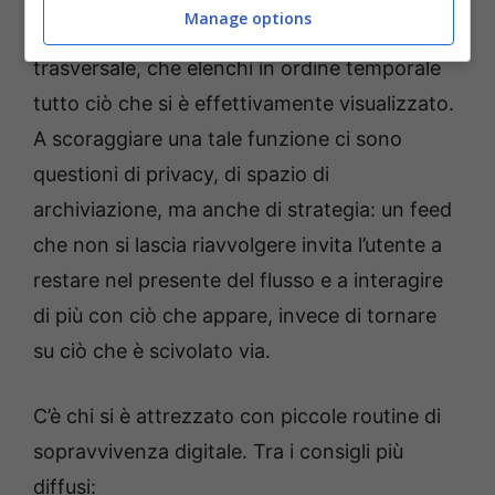
Manage options
Ma siamo lontani da una cronologia estesa e
trasversale, che elenchi in ordine temporale
tutto ciò che si è effettivamente visualizzato.
A scoraggiare una tale funzione ci sono
questioni di privacy, di spazio di
archiviazione, ma anche di strategia: un feed
che non si lascia riavvolgere invita l’utente a
restare nel presente del flusso e a interagire
di più con ciò che appare, invece di tornare
su ciò che è scivolato via.
C’è chi si è attrezzato con piccole routine di
sopravvivenza digitale. Tra i consigli più
diffusi: