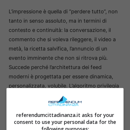
L’impressione è quella di “perdere tutto”, non
tanto in senso assoluto, ma in termini di
contesto e continuità: la conversazione, il
commento che si voleva rileggere, il video a
metà, la ricetta salvifica, l’annuncio di un
evento imminente che non si ritrova più.
Succede perché l’architettura dei feed
moderni è progettata per essere dinamica,
personalizzata, volubile. L’algoritmo privilegia
la freschezza e la pertinenza istantanea,
rimescolando di continuo le carte in base a
segnali che cambiano mentre l’utente
referendumcittadinanza.it asks for your
consent to use your personal data for the
interagisce.
following purposes: