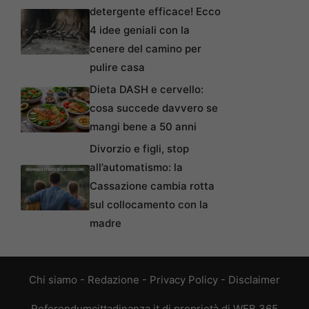
detergente efficace! Ecco
4 idee geniali con la
cenere del camino per
pulire casa
Dieta DASH e cervello:
cosa succede davvero se
mangi bene a 50 anni
Divorzio e figli, stop
all’automatismo: la
Cassazione cambia rotta
sul collocamento con la
madre
Chi siamo
-
Redazione
-
Privacy Policy
-
Disclaimer
Referendumcittadinanza.it di proprietà di WEB 365