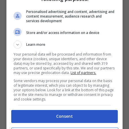
Quando si aggiorna la home, la sessione in
Personalised advertising and content, advertising and
content measurement, audience research and
corso spesso non viene “congelata”: la
services development
piattaforma non conserva uno stato
Store and/or access information on a device
navigabile del feed già renderizzato né
Learn more
produce, lato utente, un indice dei contenuti
Your personal data will be processed and information from
visti in precedenza. In molte app, il gesto di
your device (cookies, unique identifiers, and other device
data) may be stored by, accessed by and shared with 319
refresh equivale a una nuova richiesta: e la
partners, or used specifically by this site. We and our partners
may use precise geolocation data.
List of partners.
risposta è un feed diverso. Esistono eccezioni
Some vendors may process your personal data on the basis
parziali:
su alcune piattaforme si possono
of legitimate interest, which you can object to by managing
your options below. Look for a link at the bottom of this page
salvare i post con apposite funzioni di
or in the site menu to manage or withdraw consent in privacy
and cookie settings.
bookmarking, altre offrono cronologie
limitate per i video guardati, nei menu delle
Consent
“attività” o “elementi salvati”
.