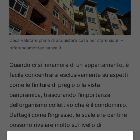
Cosa valutare prima di acquistare casa per stare sicuri –
referendumcittadinanza.it
Quando ci si innamora di un appartamento, è
facile concentrarsi esclusivamente su aspetti
come le finiture di pregio o la vista
panoramica, trascurando l’importanza
dell’organismo collettivo che è il condominio.
Dettagli come l’ingresso, le scale e le cantine
possono rivelare molto sul livello di
responsabilità e cura condivisa tra i residenti.