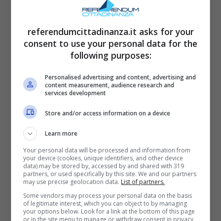
Ignorare questi aspetti può portare a
spiacevoli sorprese, come costi nascosti per
referendumcittadinanza.it asks for your
riparazioni o un generale senso di
consent to use your personal data for the
following purposes:
insicurezza.
Personalised advertising and content, advertising and
Portoni malfunzionanti, accessi non
content measurement, audience research and
services development
controllati, illuminazione inadeguata, cassette
Store and/or access information on a device
della posta trascurate, citofoni disordinati,
vicinato indifferente e aree comuni in
Learn more
disordine sono tutti campanelli d’allarme che
Your personal data will be processed and information from
your device (cookies, unique identifiers, and other device
non vanno sottovalutati. Questi segnali
data) may be stored by, accessed by and shared with 319
partners, or used specifically by this site. We and our partners
possono indicare una gestione condominiale
may use precise geolocation data.
List of partners.
poco attenta e una bassa qualità della vita
Some vendors may process your personal data on the basis
of legitimate interest, which you can object to by managing
condominiale, aumentando il rischio di furti e
your options below. Look for a link at the bottom of this page
or in the site menu to manage or withdraw consent in privacy