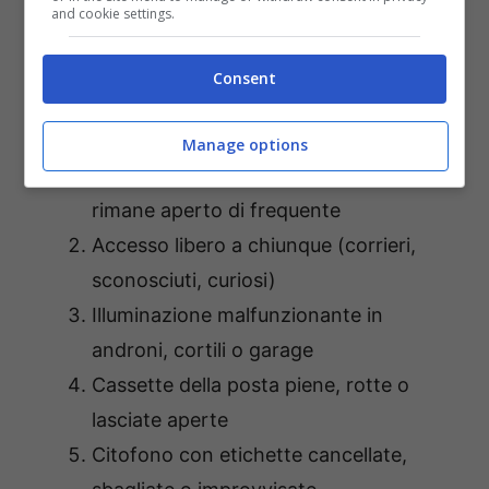
altri problemi di sicurezza.
and cookie settings.
Quindi,
fai attenzione a questi 7 segnali
Consent
prima di decidere di acquistare una casa:
Manage options
Portone che non si chiude bene o
rimane aperto di frequente
Accesso libero a chiunque (corrieri,
sconosciuti, curiosi)
Illuminazione malfunzionante in
androni, cortili o garage
Cassette della posta piene, rotte o
lasciate aperte
Citofono con etichette cancellate,