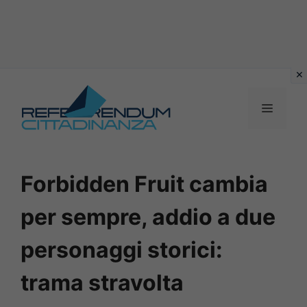
Vai
al
MENU
contenuto
Forbidden Fruit cambia
per sempre, addio a due
personaggi storici:
trama stravolta