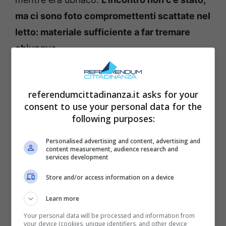
ma ci sono foto compromettenti scattate nel
letto: materiale sufficiente a far tremare
chiunque.
Nel frattempo, Zehra e Kemal, dopo le nozze,
referendumcittadinanza.it asks for your
sono andati a vivere a Villa Argun per via dei
consent to use your personal data for the
lavori nella loro casa. Una convivenza che ha
following purposes:
fatto storcere il naso a Yildiz, tutt’altro che
Personalised advertising and content, advertising and
felice di ritrovarsi sotto lo stesso tetto con il
content measurement, audience research and
services development
suo ex marito. Un clima teso, pieno di
sguardi, sospetti e parole non dette. E la
Store and/or access information on a device
domanda è d’obbligo: quanto può reggere un
Learn more
equilibrio così fragile?
Your personal data will be processed and information from
your device (cookies, unique identifiers, and other device