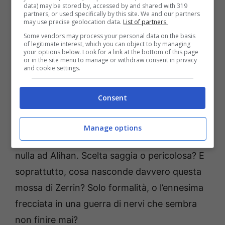
data) may be stored by, accessed by and shared with 319
Mentre i fronti si definiscono, un gesto
partners, or used specifically by this site. We and our partners
may use precise geolocation data.
List of partners.
tagliente come una lama riapre ferite
Some vendors may process your personal data on the basis
profonde. Zerrin si presenta, decisa, e chiede
of legitimate interest, which you can object to by managing
your options below. Look for a link at the bottom of this page
alla cognata di restituire una spilla donata il
or in the site menu to manage or withdraw consent in privacy
and cookie settings.
giorno delle nozze. Non una spilla qualunque:
un gioiello appartenuto alla madre defunta,
Consent
destinato – dice lei – a Lila per il suo
matrimonio. Una richiesta che brucia. Zeynep
Manage options
accetta, con dignità, ma decide di non dire
nulla ad Alihan. Scelta saggia o pericolosa? E
soprattutto, cosa nasconde davvero questa
mossa di Zerrin? Solo formalità, o l’ennesima
frecciata in una guerra di nervi che sembra
non finire mai?