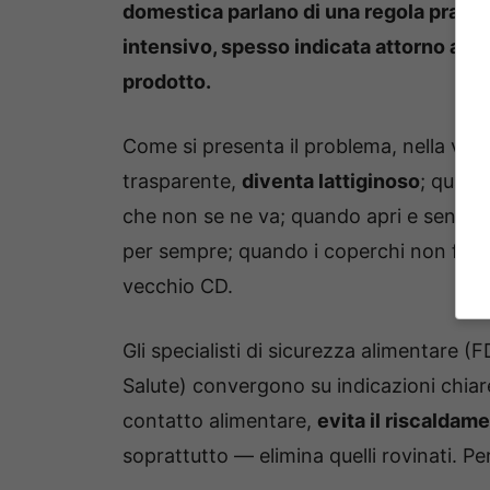
domestica parlano di una regola pratica:
intensivo, spesso indicata attorno ai 6-
prodotto.
Come si presenta il problema, nella vita
trasparente,
diventa lattiginoso
; quand
che non se ne va; quando apri e senti qu
per sempre; quando i coperchi non fanno
vecchio CD.
Gli specialisti di sicurezza alimentare (F
Salute) convergono su indicazioni chiare
contatto alimentare,
evita il riscalda
soprattutto — elimina quelli rovinati. 