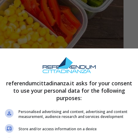
referendumcittadinanza.it asks for your consent
tica – referendumcittadinanza.it
to use your personal data for the following
purposes:
perature, i cicli di microonde, gli sbalzi termici
 aggressivi accelerano l’usura. Nel tempo, questo
Personalised advertising and content, advertising and content
measurement, audience research and services development
indesiderati o microplastiche e creare
Store and/or access information on a device
.
Molti produttori e consulenti di igiene