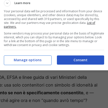
 sostituire i box dopo diversi anni di uso
Learn more
8 anni, ma il vero discrimine resta lo stato del
Your personal data will be processed and information from your device
(cookies, unique identifiers, and other device data) may be stored by,
accessed by and shared with 319 partners, or used specifically by this
site. We and our partners may use precise geolocation data.
List of
partners.
 vera? Lo riconosci quando il
contenitore
, da
Some vendors may process your personal data on the basis of legitimate
interest, which you can object to by managing your options below. Look
o l’olio del ragù ha lasciato un alone aranciato
for a link at the bottom of this page or in the site menu to manage or
withdraw consent in privacy and cookie settings.
el “profumino” di sapone o di cipolla incastrato
 più “click” e le pareti sono rigate come un
Manage options
Consent
DA, EFSA e linee guida di vari Ministeri della
: usa solo contenitori con simbolo di idoneità al
mento se non è specificamente consentito
, e —
Perché agire ora e non “quando avrò tempo”?