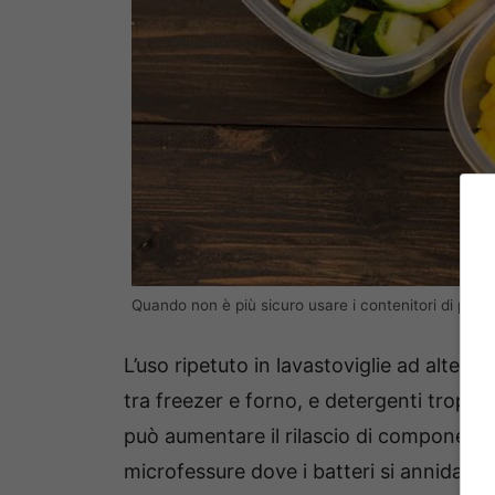
Quando non è più sicuro usare i contenitori di plas
L’uso ripetuto in lavastoviglie ad alte tem
tra freezer e forno, e detergenti troppo
può aumentare il rilascio di componenti 
microfessure dove i batteri si annidano