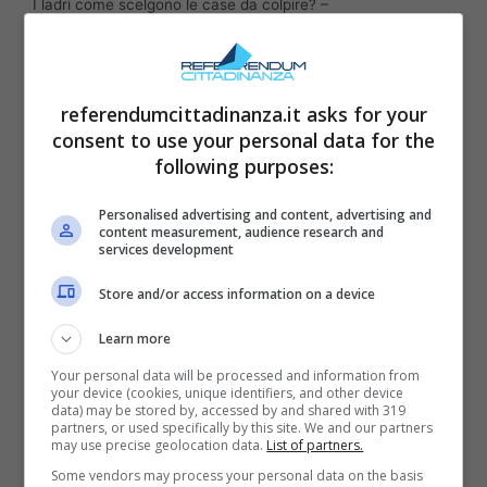
I ladri come scelgono le case da colpire? –
referendumcittadinanza.it
Ecco di quali si tratta:
referendumcittadinanza.it asks for your
consent to use your personal data for the
following purposes:
Personalised advertising and content, advertising and
content measurement, audience research and
services development
Store and/or access information on a device
Learn more
Your personal data will be processed and information from
your device (cookies, unique identifiers, and other device
Case in cui c’è un minor rischio di
data) may be stored by, accessed by and shared with 319
partners, or used specifically by this site. We and our partners
rimanere intrappolati, come abitazioni
may use precise geolocation data.
List of partners.
non molto occupate. L’assenza
Some vendors may process your personal data on the basis