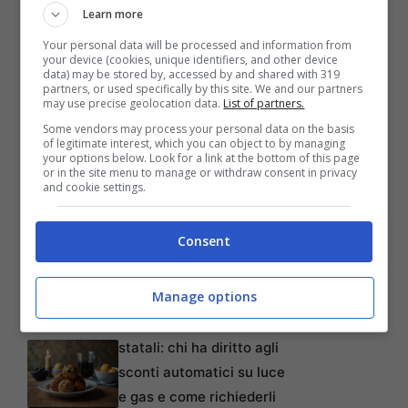
Learn more
Your personal data will be processed and information from
your device (cookies, unique identifiers, and other device
data) may be stored by, accessed by and shared with 319
partners, or used specifically by this site. We and our partners
may use precise geolocation data.
List of partners.
Some vendors may process your personal data on the basis
of legitimate interest, which you can object to by managing
your options below. Look for a link at the bottom of this page
or in the site menu to manage or withdraw consent in privacy
and cookie settings.
Articoli recenti
Consent
Lutto in Italia, si è spenta
una grande stella dello
sport
Manage options
Bonus bollette e aiuti
statali: chi ha diritto agli
sconti automatici su luce
e gas e come richiederli