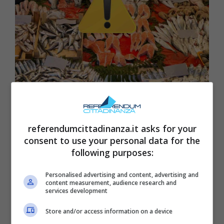
Allerta in Italia, guai a mangiare
questo pesce: l’avviso
referendumcittadinanza.it asks for your
1 Novembre 2025
consent to use your personal data for the
following purposes:
Personalised advertising and content, advertising and
content measurement, audience research and
services development
Store and/or access information on a device