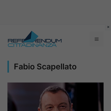
Vai
al
MENU
contenuto
Fabio Scapellato