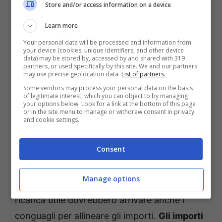
referendumcittadinanza.it
Store and/or access information on a device
Learn more
Le eventuali variazioni derivanti dalla
Your personal data will be processed and information from
perequazione dovrebbero manifestarsi a
your device (cookies, unique identifiers, and other device
data) may be stored by, accessed by and shared with 319
partire da febbraio sulle card dei beneficiari. È
partners, or used specifically by this site. We and our partners
may use precise geolocation data.
List of partners.
la prassi: a gennaio l’ADI segue ancora le
Some vendors may process your personal data on the basis
regole precedenti, basandosi sull’ISEE del
of legitimate interest, which you can object to by managing
your options below. Look for a link at the bottom of this page
2025, così da consentire agli utenti
or in the site menu to manage or withdraw consent in privacy
and cookie settings.
l’aggiornamento delle attestazioni e all’INPS la
corretta lavorazione delle DSU.
Consent
Qualora a gennaio non fosse ancora
Manage options
applicata la rivalutazione, con la prima
ricarica utile dovrebbero arrivare anche i
conguagli per allineare gli importi.
Gli importi