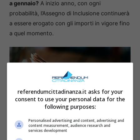
a gennaio?
A inizio anno, con ogni
probabilità, l’Assegno di Inclusione continuerà
a essere erogato con gli importi in vigore fino
a quel momento.
referendumcittadinanza.it asks for your
consent to use your personal data for the
following purposes:
Personalised advertising and content, advertising and
content measurement, audience research and
services development
Le novità dopo il decreto del MEF sulla perequazione –