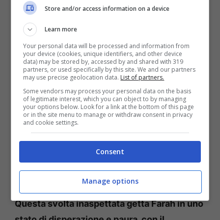
Farah rifiuta, determinata a proteggere Kerim
Store and/or access information on a device
a ogni costo, anche a quello di esporsi
Learn more
maggiormente collaborando con la polizia.
Il
Your personal data will be processed and information from
destino di Farah pende ora da un filo sottile.
your device (cookies, unique identifiers, and other device
data) may be stored by, accessed by and shared with 319
partners, or used specifically by this site. We and our partners
may use precise geolocation data.
List of partners.
La scoperta del procuratore riguardo alla sua
Some vendors may process your personal data on the basis
situazione di clandestinità e al figlio malato
of legitimate interest, which you can object to by managing
your options below. Look for a link at the bottom of this page
mette in dubbio la sua affidabilità come
or in the site menu to manage or withdraw consent in privacy
and cookie settings.
testimone. Il fatto che le cure di Kerim siano
finanziate dalla famiglia Akinci complica
Consent
ulteriormente la situazione, portando al rifiuto
della sua deposizione.
Manage options
Questa svolta inaspettata getta Farah in uno
stato di disperazione e paura, con il